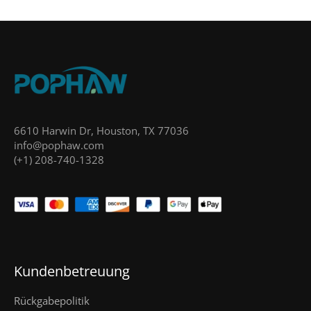
6610 Harwin Dr, Houston, TX 77036
info@pophaw.com
(+1) 208-740-1328
Kundenbetreuung
Rückgabepolitik