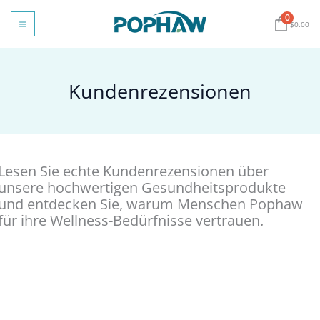
Zum
0
Inhalt
$
0.00
springen
Kundenrezensionen
Lesen Sie echte Kundenrezensionen über
unsere hochwertigen Gesundheitsprodukte
und entdecken Sie, warum Menschen Pophaw
für ihre Wellness-Bedürfnisse vertrauen.