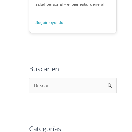
salud personal y el bienestar general.
Seguir leyendo
Buscar en
B
u
s
c
a
Categorías
r