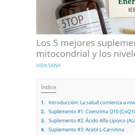
Los 5 mejores suplemen
mitocondrial y los nive
VIDA SANA
Índice
1.
Introducción: La salud comienza a nive
2.
Suplemento #1: Coenzima Q10 (CoQ1
3.
Suplemento #2: Ácido Alfa-Lipoico (AL
4.
Suplemento #3: Acetil-L-Carnitina