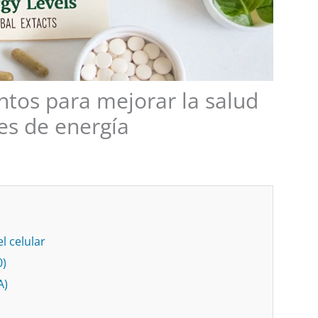
tos para mejorar la salud
les de energía
l celular
0)
A)