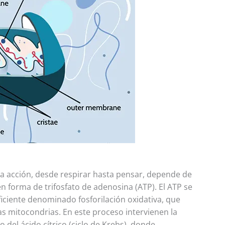
da acción, desde respirar hasta pensar, depende de
n forma de trifosfato de adenosina (ATP). El ATP se
iciente denominado fosforilación oxidativa, que
as mitocondrias. En este proceso intervienen la
o del ácido cítrico (ciclo de Krebs), donde