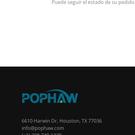
Puede seguir el estado de su pedido
6610 Harwin Dr, Houston, TX 77036
info@pophaw.com