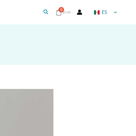
0
Buscar
ES
$
0.00