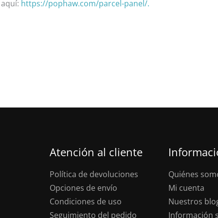
 aquí:
https://pophaw.com/parcel-panel/.
Atención al cliente
Informac
Política de devoluciones
Quiénes som
Opciones de envío
Mi cuenta
Condiciones de uso
Nuestros blo
Seguimiento del pedido
Información s