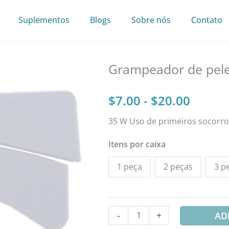
Suplementos
Blogs
Sobre nós
Contato
Grampeador de pele
Faixa
$
7.00
-
$
20.00
35 W Uso de primeiros socorro
de
Itens por caixa
preço:
1 peça
2 peças
3 p
$7.00
a
Quantidade
-
+
AD
$20.0
de