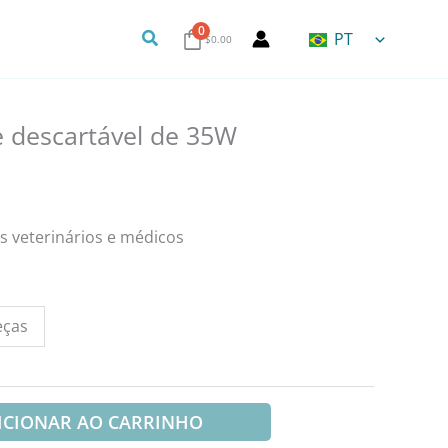
0
Pesquisa
PT
$
0.00
 descartável de 35W
s veterinários e médicos
eças
ICIONAR AO CARRINHO
0