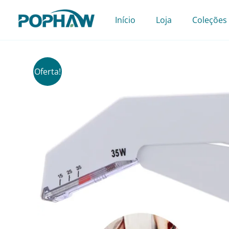
Pular
para
Início
Loja
Coleções
o
conteúdo
Oferta!