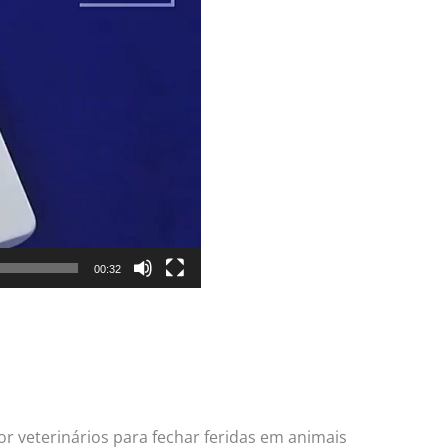
00:32
 veterinários para fechar feridas em animais