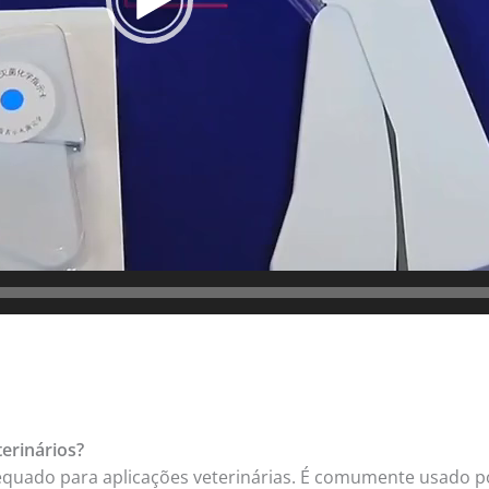
erinários?
quado para aplicações veterinárias. É comumente usado por