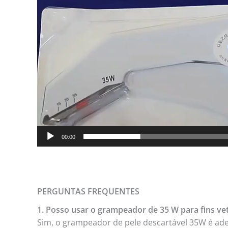
00:00
PERGUNTAS FREQUENTES
1. Posso usar o grampeador de 35 W para fins vet
Sim, o grampeador de pele descartável 35W é ade