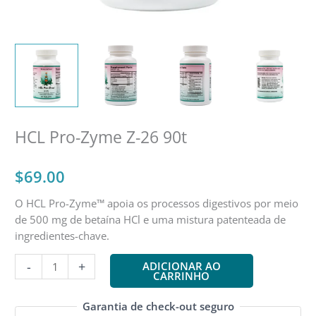
HCL Pro-Zyme Z-26 90t
$
69.00
O HCL Pro-Zyme™ apoia os processos digestivos por meio
de 500 mg de betaína HCl e uma mistura patenteada de
ingredientes-chave.
Quantidade
-
+
ADICIONAR AO
CARRINHO
de
HCL
Garantia de check-out seguro
Pro-