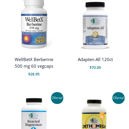
WellBetX Berberine
Adapten-All 120ct
500 mg 60 vegcaps
$
70.00
$
28.95
Oferta!
Oferta!