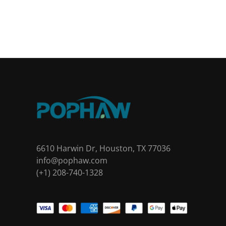
6610 Harwin Dr, Houston, TX 77036
info@pophaw.com
(+1) 208-740-1328