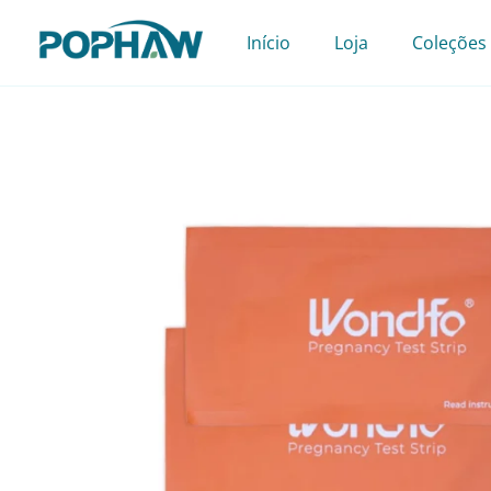
Pular
para
Início
Loja
Coleções
o
conteúdo