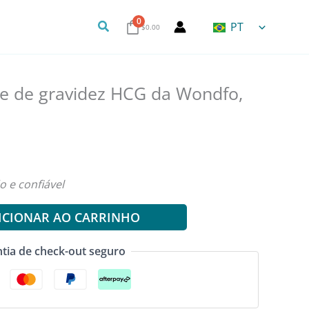
0
Pesquisa
PT
$
0.00
ste de gravidez HCG da Wondfo,
o e confiável
ICIONAR AO CARRINHO
tia de check-out seguro