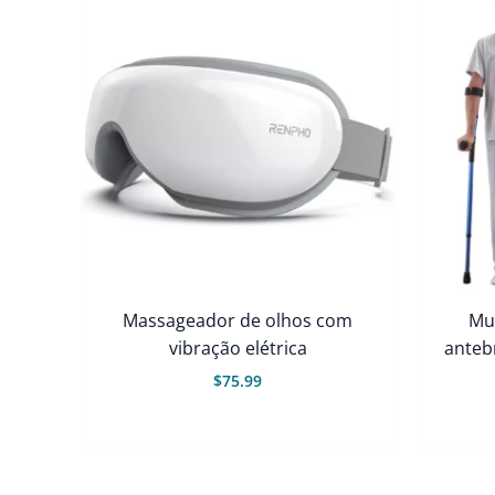
Massageador de olhos com
Mul
vibração elétrica
anteb
$
75.99