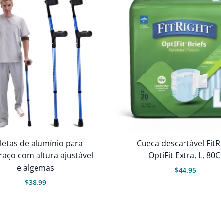
etas de alumínio para
Cueca descartável FitR
raço com altura ajustável
OptiFit Extra, L, 80C
e algemas
$
44.95
$
38.99