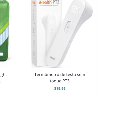
ight
Termômetro de testa sem
t
toque PT3
$
19.99