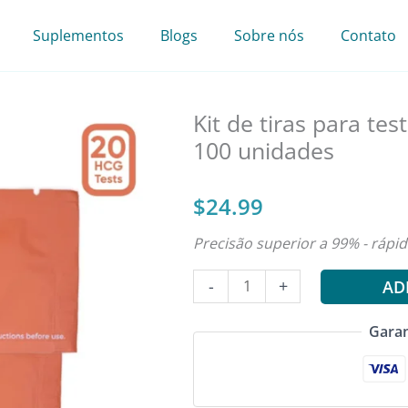
Suplementos
Blogs
Sobre nós
Contato
Kit de tiras para te
100 unidades
$
24.99
Precisão superior a 99% - rápid
Quantidade
-
+
AD
de
Wondfo
Garan
HCG
Pregnancy
Test