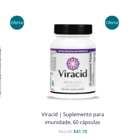
Oferta!
Oferta!
Viracid | Suplemento para
imunidade, 60 cápsulas
ço
O
O
$
52.00
$
41.70
al
preço
preço