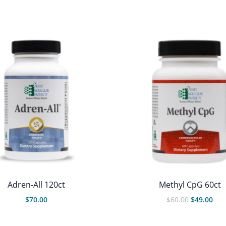
Adren-All 120ct
Methyl CpG 60ct
O
O
$
70.00
$
60.00
$
49.00
preço
pre
original
atu