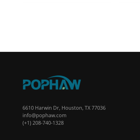
6610 Harwin Dr, Houston, TX 77036
info@pophaw.com
(+1) 208-740-1328