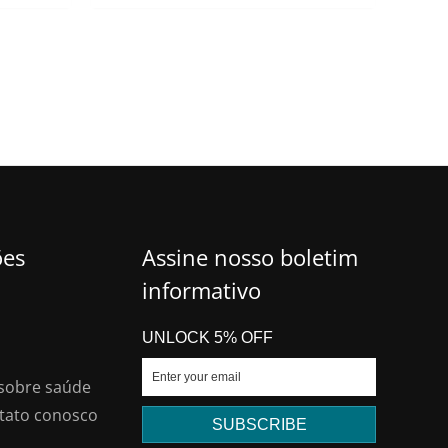
original
atual
.00.
era:
é:
$52.00.
$41.70.
ões
Assine nosso boletim
informativo
UNLOCK 5% OFF
sobre saúde
tato conosco
SUBSCRIBE