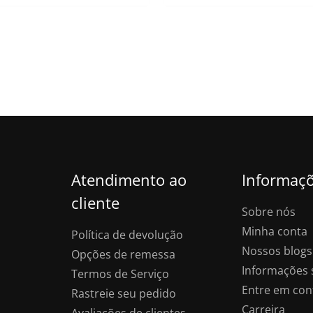
era:
é:
$60.00.
$49
Atendimento ao
Informaç
cliente
Sobre nós
Minha conta
Política de devolução
Nossos blogs
Opções de remessa
Informações 
Termos de Serviço
Entre em con
Rastreie seu pedido
Carreira