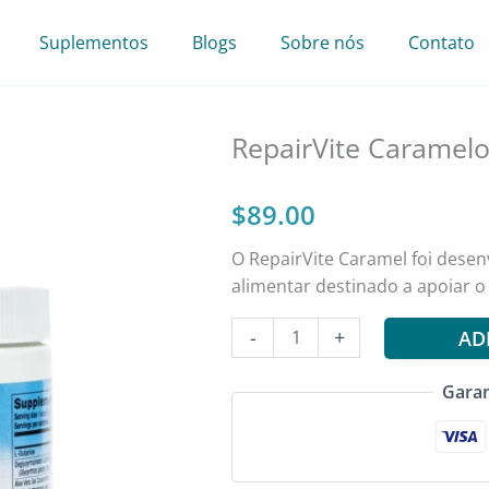
Suplementos
Blogs
Sobre nós
Contato
RepairVite Caramelo
$
89.00
O RepairVite Caramel foi dese
alimentar destinado a apoiar o 
Quantidade
-
+
AD
de
RepairVite
Garan
Caramel
K-
63