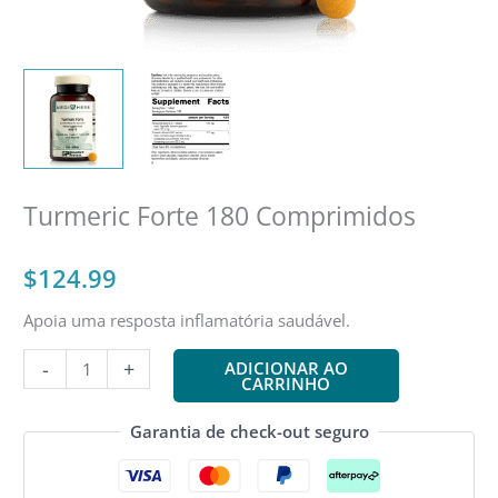
Turmeric Forte 180 Comprimidos
$
124.99
Apoia uma resposta inflamatória saudável.
Quantidade
-
+
ADICIONAR AO
CARRINHO
de
Turmeric
Garantia de check-out seguro
Forte
180
Tablets