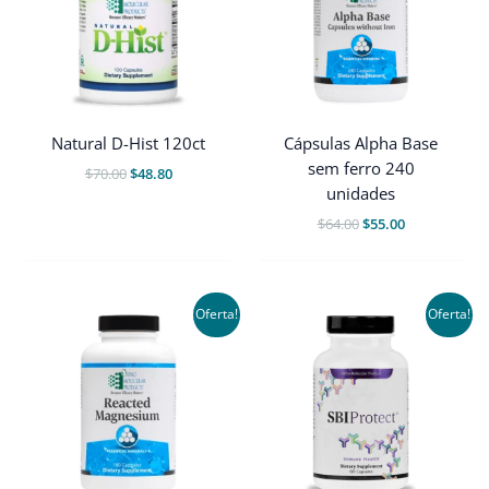
Natural D-Hist 120ct
Cápsulas Alpha Base
sem ferro 240
O
O
$
70.00
$
48.80
preço
preço
unidades
original
atual
O
O
$
64.00
$
55.00
era:
é:
preço
preço
$70.00.
$48.80.
original
atual
era:
é:
$64.00.
$55.00.
Oferta!
Oferta!