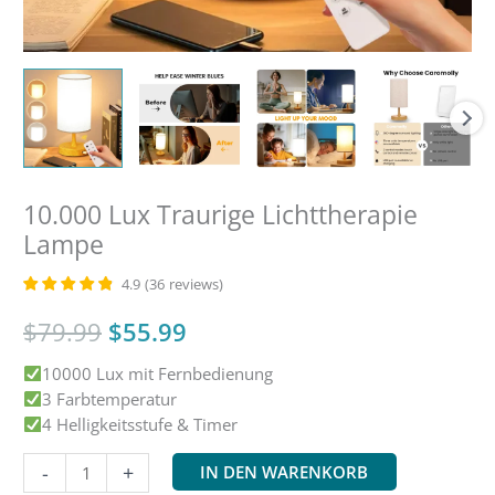
10.000 Lux Traurige Lichttherapie
Lampe
4.9
(
36
reviews
)
Ursprünglicher
Aktueller
$
79.99
$
55.99
10000 Lux mit Fernbedienung
Preis
Preis
3 Farbtemperatur
war:
ist:
4 Helligkeitsstufe & Timer
10,000
$79.99
$55.99.
-
+
IN DEN WARENKORB
Lux