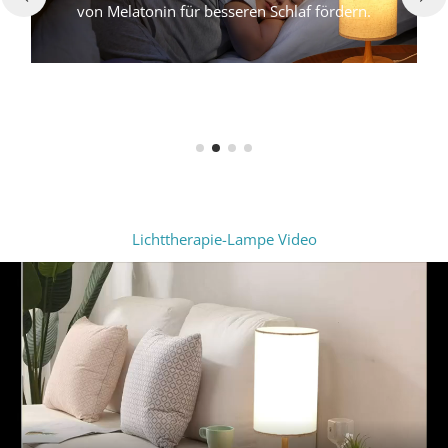
Melatonin für besseren Schlaf fördern.
d
Lichttherapie-Lampe Video