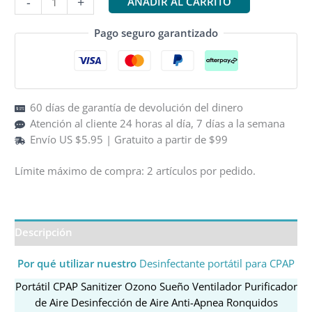
-
+
AÑADIR AL CARRITO
CPAP
$89.99.
$53.95.
Sanitizer
Pago seguro garantizado
&
Cleaner
cantidad
60 días de garantía de devolución del dinero
Atención al cliente 24 horas al día, 7 días a la semana
Envío US $5.95 | Gratuito a partir de $99
Límite máximo de compra: 2 artículos por pedido.
Descripción
Por qué utilizar nuestro
Desinfectante portátil para CPAP
Portátil CPAP Sanitizer Ozono Sueño Ventilador Purificador
de Aire Desinfección de Aire Anti-Apnea Ronquidos