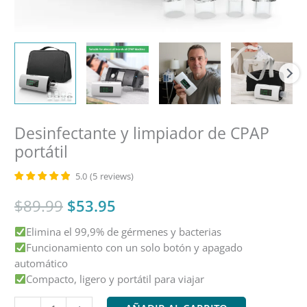
Desinfectante y limpiador de CPAP
portátil
5.0
(
5
reviews
)
El
El
$
89.99
$
53.95
Elimina el 99,9% de gérmenes y bacterias
precio
precio
Funcionamiento con un solo botón y apagado
original
actual
automático
Compacto, ligero y portátil para viajar
era:
es:
Portable