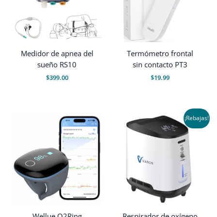
Medidor de apnea del
Termómetro frontal
sueño RS10
sin contacto PT3
$
399.00
$
19.99
¡Rebajas!
Wellue O2Ring
Respirador de oxígeno