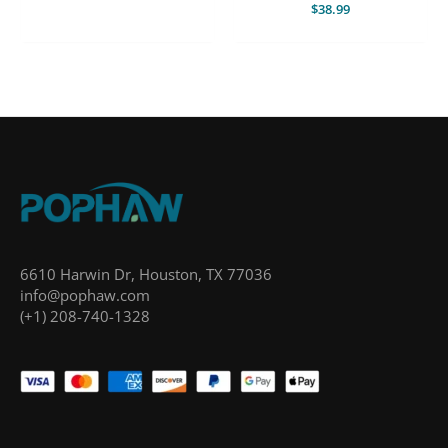
$
38.99
6610 Harwin Dr, Houston, TX 77036
info@pophaw.com
(+1) 208-740-1328