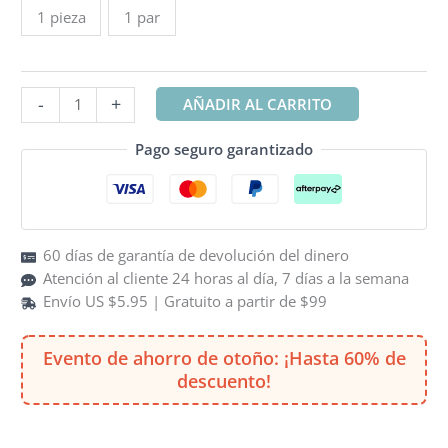
1 pieza
1 par
a
$99.90
Smart
-
+
AÑADIR AL CARRITO
Knee
Massager
Pago seguro garantizado
with
Heat
&
Vibration
60 días de garantía de devolución del dinero
cantidad
Atención al cliente 24 horas al día, 7 días a la semana
Envío US $5.95 | Gratuito a partir de $99
Evento de ahorro de otoño: ¡Hasta 60% de
descuento!