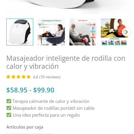
Masajeador inteligente de rodilla con
calor y vibración
4.8
(
79
reviews
)
Gama
$
58.95
-
$
99.90
Terapia calmante de calor y vibración
de
Masajeador de rodillas portátil sin cable
precios:
Una idea perfecta para un regalo
Artículos por caja
$58.95