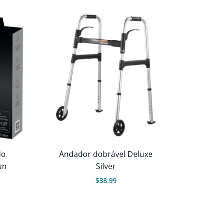
do
Andador dobrável Deluxe
un
Silver
$
38.99