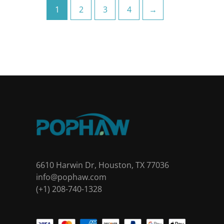
1
2
3
4
→
6610 Harwin Dr, Houston, TX 77036
info@pophaw.com
(+1) 208-740-1328