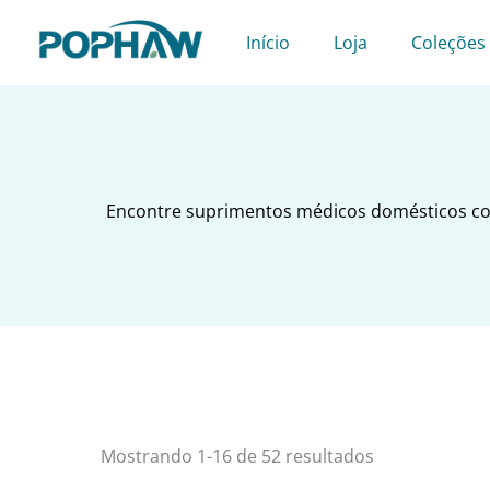
Pular
para
Início
Loja
Coleções
o
conteúdo
Encontre suprimentos médicos domésticos con
Mostrando 1-16 de 52 resultados