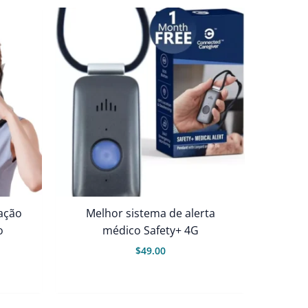
a
$20.00
ração
Melhor sistema de alerta
o
médico Safety+ 4G
$
49.00