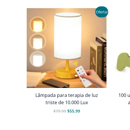
Oferta!
Lâmpada para terapia de luz
100 
triste de 10.000 Lux
a
O
O
$
79.99
$
55.99
preço
preço
original
atual
era:
é: