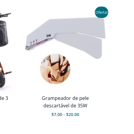
Oferta!
de 3
Grampeador de pele
descartável de 35W
Faixa
$
7.00
-
$
20.00
de
preço:
$7.00