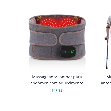
$79.99.
$55.99.
Massageador lombar para
Mu
abdômen com aquecimento
anteb
$
47.95