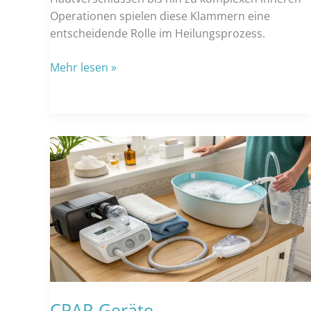
Operationen spielen diese Klammern eine
entscheidende Rolle im Heilungsprozess.
Der
Mehr lesen »
ultimative
Leitfaden
für
chirurgische
Klammern:
Vorteile,
Verwendung
und
Tipps
zum
Entfernen
CPAP-Geräte-