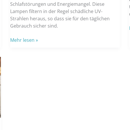
Schlafstörungen und Energiemangel. Diese
Lampen filtern in der Regel schädliche UV-
Strahlen heraus, so dass sie für den täglichen
Gebrauch sicher sind.
Die
Mehr lesen »
Vorteile
von
Lichttherapie-
Lampen
für
Stimmung,
Schlaf
und
Gesundheit