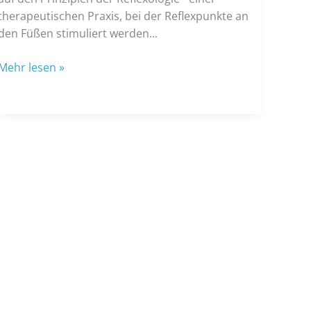
therapeutischen Praxis, bei der Reflexpunkte an
den Füßen stimuliert werden...
Die
Mehr lesen »
Wahl
des
richtigen
Fußreflexzonenmassagegeräts:
Zu
berücksichtigende
Faktoren
von
2025