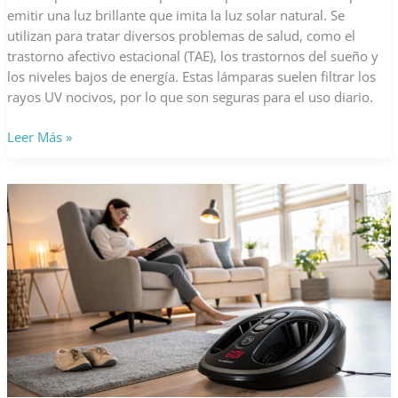
emitir una luz brillante que imita la luz solar natural. Se
utilizan para tratar diversos problemas de salud, como el
trastorno afectivo estacional (TAE), los trastornos del sueño y
los niveles bajos de energía. Estas lámparas suelen filtrar los
rayos UV nocivos, por lo que son seguras para el uso diario.
Los
Leer Más »
beneficios
de
las
lámparas
de
fototerapia
para
el
estado
de
ánimo,
el