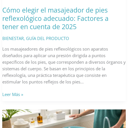
sueño
y
Cómo elegir el masajeador de pies
la
reflexológico adecuado: Factores a
salud
tener en cuenta de 2025
BIENESTAR
,
GUÍA DEL PRODUCTO
Los masajeadores de pies reflexológicos son aparatos
diseñados para aplicar una presión dirigida a puntos
específicos de los pies, que corresponden a diversos órganos y
sistemas del cuerpo. Se basan en los principios de la
reflexología, una práctica terapéutica que consiste en
estimular los puntos reflejos de los pies...
Cómo
Leer Más »
elegir
el
masajeador
de
pies