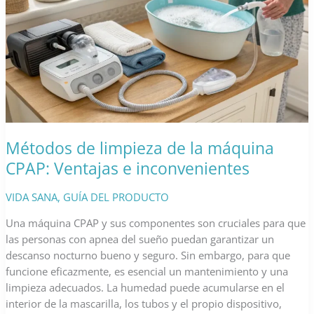
reflexológico
adecuado:
Factores
a
tener
en
cuenta
de
2025
Métodos de limpieza de la máquina
CPAP: Ventajas e inconvenientes
VIDA SANA
,
GUÍA DEL PRODUCTO
Una máquina CPAP y sus componentes son cruciales para que
las personas con apnea del sueño puedan garantizar un
descanso nocturno bueno y seguro. Sin embargo, para que
funcione eficazmente, es esencial un mantenimiento y una
limpieza adecuados. La humedad puede acumularse en el
interior de la mascarilla, los tubos y el propio dispositivo,