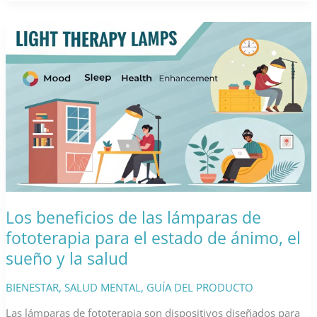
sobre
grapas
quirúrgicas:
Beneficios,
uso
y
consejos
para
quitarlas
Los beneficios de las lámparas de
fototerapia para el estado de ánimo, el
sueño y la salud
BIENESTAR
,
SALUD MENTAL
,
GUÍA DEL PRODUCTO
Las lámparas de fototerapia son dispositivos diseñados para