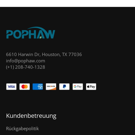
6610 Harwin Dr, Houston, TX 77036
info@pophaw.com
(+1) 208-740-1328
Kundenbetreuung
Rückgabepolitik