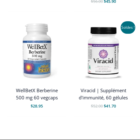
Le
Le
$
56.00
$
45.90
prix
prix
original
actuel
était
est
:
:
$56.00.
$45.90.
Soldes !
WellBetX Berberine
Viracid | Supplément
500 mg 60 vegcaps
d'immunité, 60 gélules
Le
Le
$
28.95
$
52.00
$
41.70
prix
prix
original
actuel
était
est
:
:
$52.00.
$41.70.